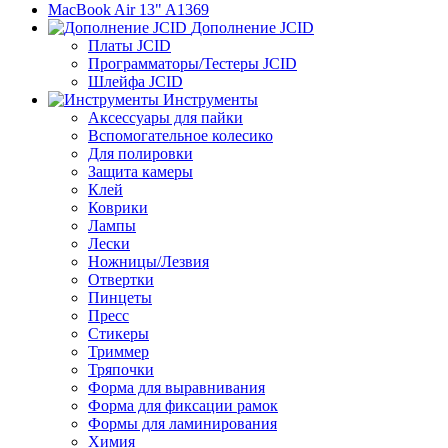
MacBook Air 13" A1369
Дополнение JCID
Платы JCID
Программаторы/Тестеры JCID
Шлейфа JCID
Инструменты
Аксессуары для пайки
Вспомогательное колесико
Для полировки
Защита камеры
Клей
Коврики
Лампы
Лески
Ножницы/Лезвия
Отвертки
Пинцеты
Пресс
Стикеры
Триммер
Тряпочки
Форма для выравнивания
Форма для фиксации рамок
Формы для ламинирования
Химия