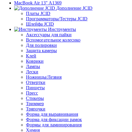
MacBook Air 13" A1369
Дополнение JCID
Платы JCID
Программаторы/Тестеры JCID
Шлейфа JCID
Инструменты
Аксессуары для пайки
Вспомогательное колесико
Для полировки
Защита камеры
Клей
Коврики
Лампы
Лески
Ножницы/Лезвия
Отвертки
Пинцеты
Пресс
Стикеры
Триммер
Тряпочки
Форма для выравнивания
Форма для фиксации рамок
Формы для ламинирования
Химия