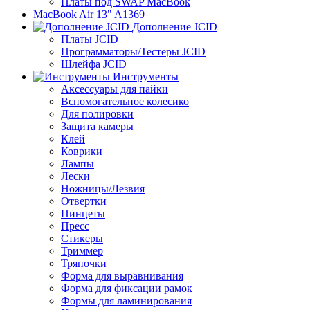
Платы под SWAP MacBook
MacBook Air 13" A1369
Дополнение JCID
Платы JCID
Программаторы/Тестеры JCID
Шлейфа JCID
Инструменты
Аксессуары для пайки
Вспомогательное колесико
Для полировки
Защита камеры
Клей
Коврики
Лампы
Лески
Ножницы/Лезвия
Отвертки
Пинцеты
Пресс
Стикеры
Триммер
Тряпочки
Форма для выравнивания
Форма для фиксации рамок
Формы для ламинирования