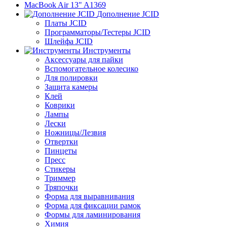
MacBook Air 13" A1369
Дополнение JCID
Платы JCID
Программаторы/Тестеры JCID
Шлейфа JCID
Инструменты
Аксессуары для пайки
Вспомогательное колесико
Для полировки
Защита камеры
Клей
Коврики
Лампы
Лески
Ножницы/Лезвия
Отвертки
Пинцеты
Пресс
Стикеры
Триммер
Тряпочки
Форма для выравнивания
Форма для фиксации рамок
Формы для ламинирования
Химия