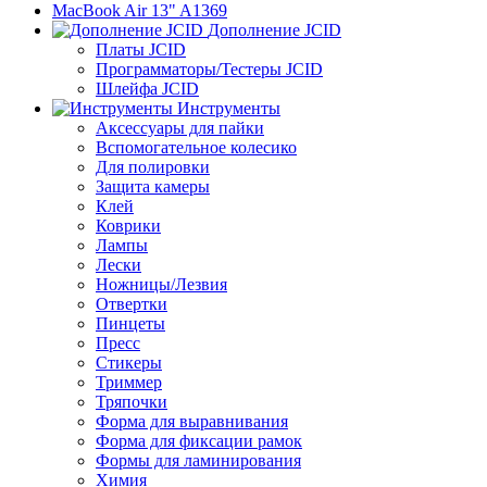
MacBook Air 13" A1369
Дополнение JCID
Платы JCID
Программаторы/Тестеры JCID
Шлейфа JCID
Инструменты
Аксессуары для пайки
Вспомогательное колесико
Для полировки
Защита камеры
Клей
Коврики
Лампы
Лески
Ножницы/Лезвия
Отвертки
Пинцеты
Пресс
Стикеры
Триммер
Тряпочки
Форма для выравнивания
Форма для фиксации рамок
Формы для ламинирования
Химия