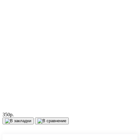
форму ниже, и мы ответим в ближайшее время.
Продолжить
350р.