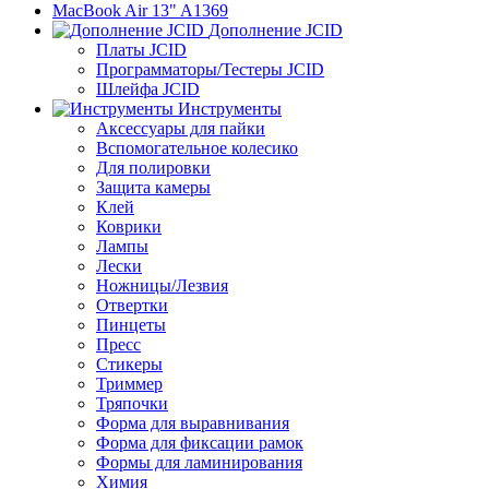
MacBook Air 13" A1369
Дополнение JCID
Платы JCID
Программаторы/Тестеры JCID
Шлейфа JCID
Инструменты
Аксессуары для пайки
Вспомогательное колесико
Для полировки
Защита камеры
Клей
Коврики
Лампы
Лески
Ножницы/Лезвия
Отвертки
Пинцеты
Пресс
Стикеры
Триммер
Тряпочки
Форма для выравнивания
Форма для фиксации рамок
Формы для ламинирования
Химия