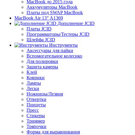
MacBook до 2015 года
Аккумуляторы MacBook
Платы под SWAP MacBook
MacBook Air 13" A1369
Дополнение JCID
Платы JCID
Программаторы/Тестеры JCID
Шлейфа JCID
Инструменты
Аксессуары для пайки
Вспомогательное колесико
Для полировки
Защита камеры
Клей
Коврики
Лампы
Лески
Ножницы/Лезвия
Отвертки
Пинцеты
Пресс
Стикеры
Триммер
Тряпочки
Форма для выравнивания