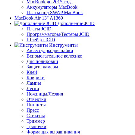
MacBook до 2015 года
Аккумуляторы MacBook
Платы под SWAP MacBook
MacBook Air 13" A1369
Дополнение JCID
Платы JCID
Программаторы/Тестеры JCID
Шлейфа JCID
Инструменты
Аксессуары для пайки
Вспомогательное колесико
Для полировки
Защита камеры
Клей
Коврики
Лампы
Лески
Ножницы/Лезвия
Отвертки
Пинцеты
Пресс
Стикеры
Триммер
Тряпочки
Форма для выравнивания