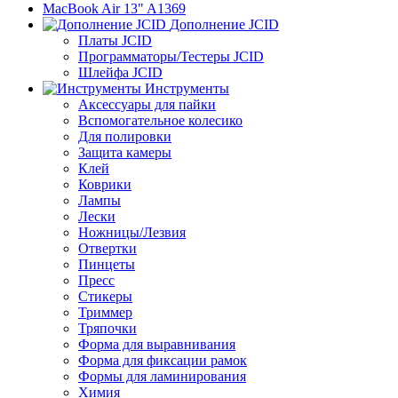
MacBook Air 13" A1369
Дополнение JCID
Платы JCID
Программаторы/Тестеры JCID
Шлейфа JCID
Инструменты
Аксессуары для пайки
Вспомогательное колесико
Для полировки
Защита камеры
Клей
Коврики
Лампы
Лески
Ножницы/Лезвия
Отвертки
Пинцеты
Пресс
Стикеры
Триммер
Тряпочки
Форма для выравнивания
Форма для фиксации рамок
Формы для ламинирования
Химия