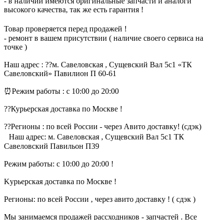
- в наличии имеются оригинальные запчасти и аналоги
высокого качества, так же есть гарантия !
Товар проверяется перед продажей !
- ремонт в вашем присутствии ( наличие своего сервиса на
точке )
Наш адрес : ??м. Савеловская , Сущевский Вал 5с1 «ТК
Савеловский» Павилион П 60-61
⏰Режим работы : с 10:00 до 20:00
??Курьерская доставка по Москве !
??Регионы : по всей России - через Авито доставку! (сдэк)
Наш aдрес: м. Caвеловская , Сущeвcкий Вал 5с1 ТК
Савeлoвcкий Павильoн П39
Pежим работы: c 10:00 дo 20:00 !
Kурьерская доставка по Москве !
Регионы: по всей России , через авито доставку ! ( сдэк )
Мы занимаемся продажей рассходников - запчастей . Все