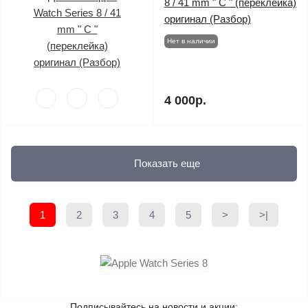
8 / 41 mm " C " (переклейка)
оригинал (Разбор)
Нет в наличии
4 000р.
Показать еще
1
2
3
4
5
>
>|
Подписывайтесь на новости и акции: