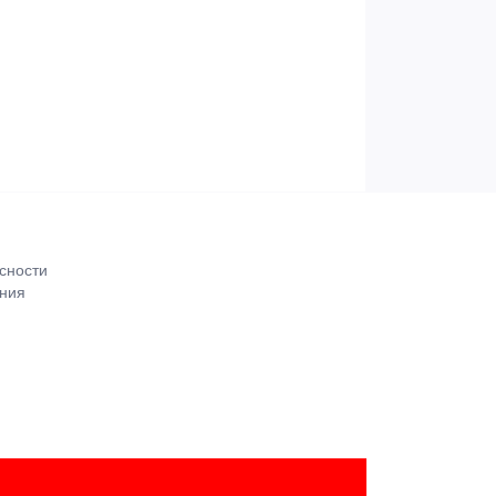
сности
ения