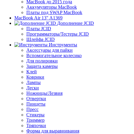
MacBook до 2015 года
Аккумуляторы MacBook
Платы под SWAP MacBook
MacBook Air 13" A1369
Дополнение JCID
Платы JCID
Программаторы/Тестеры JCID
Шлейфа JCID
Инструменты
Аксессуары для пайки
Вспомогательное колесико
Для полировки
Защита камеры
Клей
Коврики
Лампы
Лески
Ножницы/Лезвия
Отвертки
Пинцеты
Пресс
Стикеры
Триммер
Тряпочки
Форма для выравнивания