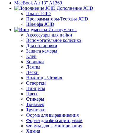
MacBook Air 13" A1369
Дополнение JCID
Платы JCID
Программаторы/Тестеры JCID
Шлейфа JCID
Инструменты
Аксессуары для пайки
Вспомогательное колесико
Для полировки
Защита камеры
Клей
Коврики
Лампы
Лески
Ножницы/Лезвия
Отвертки
Пинцеты
Пресс
Стикеры
Триммер
Тряпочки
Форма для выравнивания
Форма для фиксации рамок
Формы для ламинирования
Химия