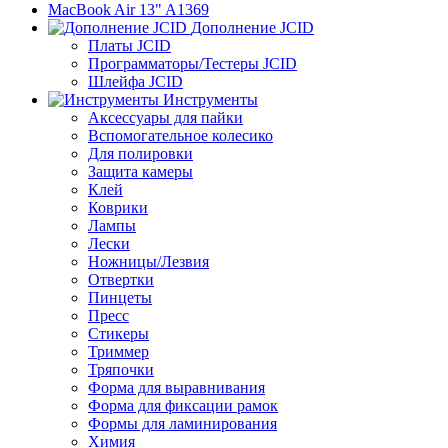
MacBook Air 13" A1369
Дополнение JCID
Платы JCID
Программаторы/Тестеры JCID
Шлейфа JCID
Инструменты
Аксессуары для пайки
Вспомогательное колесико
Для полировки
Защита камеры
Клей
Коврики
Лампы
Лески
Ножницы/Лезвия
Отвертки
Пинцеты
Пресс
Стикеры
Триммер
Тряпочки
Форма для выравнивания
Форма для фиксации рамок
Формы для ламинирования
Химия