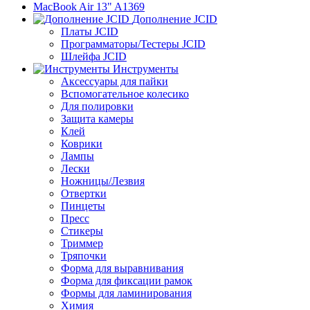
MacBook Air 13" A1369
Дополнение JCID
Платы JCID
Программаторы/Тестеры JCID
Шлейфа JCID
Инструменты
Аксессуары для пайки
Вспомогательное колесико
Для полировки
Защита камеры
Клей
Коврики
Лампы
Лески
Ножницы/Лезвия
Отвертки
Пинцеты
Пресс
Стикеры
Триммер
Тряпочки
Форма для выравнивания
Форма для фиксации рамок
Формы для ламинирования
Химия