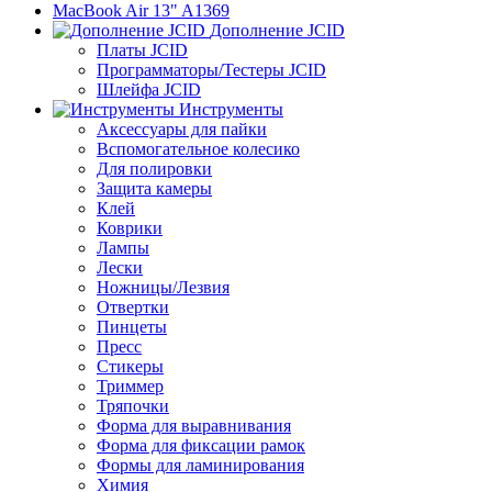
MacBook Air 13" A1369
Дополнение JCID
Платы JCID
Программаторы/Тестеры JCID
Шлейфа JCID
Инструменты
Аксессуары для пайки
Вспомогательное колесико
Для полировки
Защита камеры
Клей
Коврики
Лампы
Лески
Ножницы/Лезвия
Отвертки
Пинцеты
Пресс
Стикеры
Триммер
Тряпочки
Форма для выравнивания
Форма для фиксации рамок
Формы для ламинирования
Химия