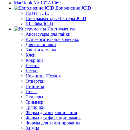
MacBook Air 13" A1369
Дополнение JCID
Платы JCID
Программаторы/Тестеры JCID
Шлейфа JCID
Инструменты
Аксессуары для пайки
Вспомогательное колесико
Для полировки
Защита камеры
Клей
Коврики
Лампы
Лески
Ножницы/Лезвия
Отвертки
Пинцеты
Пресс
Стикеры
Триммер
Тряпочки
Форма для выравнивания
Форма для фиксации рамок
Формы для ламинирования
Химия