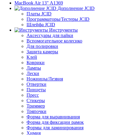
MacBook Air 13" A1369
Дополнение JCID
Платы JCID
Программаторы/Тестеры JCID
Шлейфа JCID
Инструменты
Аксессуары для пайки
Вспомогательное колесико
Для полировки
Защита камеры
Клей
Коврики
Лампы
Лески
Ножницы/Лезвия
Отвертки
Пинцеты
Пресс
Стикеры
Триммер
Тряпочки
Форма для выравнивания
Форма для фиксации рамок
Формы для ламинирования
Химия