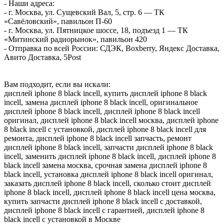
- Наши адреса:
- г. Москва, ул. Сущевский Вал, 5, стр. 6 — ТК
«Савёловский», павильон П-60
- г. Москва, ул. Пятницкое шоссе, 18, подъезд 1 — ТК
«Митинский радиорынок», павильон 420
- Отправка по всей России: СДЭК, Boxberry, Яндекс Доставка,
Авито Доставка, 5Post
Вам подходит, если вы искали:
дисплей iphone 8 black incell, купить дисплей iphone 8 black
incell, замена дисплей iphone 8 black incell, оригинальное
дисплей iphone 8 black incell, дисплей iphone 8 black incell
оригинал, дисплей iphone 8 black incell москва, дисплей iphone
8 black incell с установкой, дисплей iphone 8 black incell для
ремонта, дисплей iphone 8 black incell запчасть, ремонт
дисплей iphone 8 black incell, запчасти дисплей iphone 8 black
incell, заменить дисплей iphone 8 black incell, дисплей iphone 8
black incell замена москва, срочная замена дисплей iphone 8
black incell, установка дисплей iphone 8 black incell оригинал,
заказать дисплей iphone 8 black incell, сколько стоит дисплей
iphone 8 black incell, дисплей iphone 8 black incell цена москва,
купить запчасти дисплей iphone 8 black incell с доставкой,
дисплей iphone 8 black incell с гарантией, дисплей iphone 8
black incell с установкой в Москве