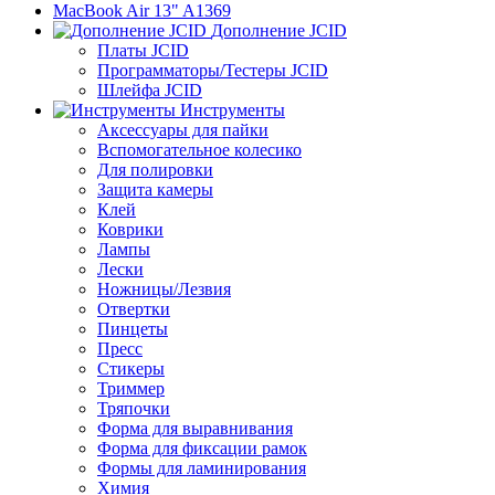
MacBook Air 13" A1369
Дополнение JCID
Платы JCID
Программаторы/Тестеры JCID
Шлейфа JCID
Инструменты
Аксессуары для пайки
Вспомогательное колесико
Для полировки
Защита камеры
Клей
Коврики
Лампы
Лески
Ножницы/Лезвия
Отвертки
Пинцеты
Пресс
Стикеры
Триммер
Тряпочки
Форма для выравнивания
Форма для фиксации рамок
Формы для ламинирования
Химия