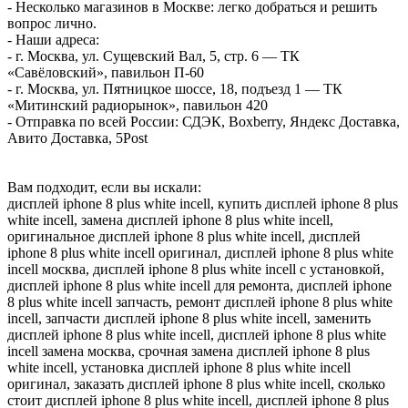
- Несколько магазинов в Москве: легко добраться и решить
вопрос лично.
- Наши адреса:
- г. Москва, ул. Сущевский Вал, 5, стр. 6 — ТК
«Савёловский», павильон П-60
- г. Москва, ул. Пятницкое шоссе, 18, подъезд 1 — ТК
«Митинский радиорынок», павильон 420
- Отправка по всей России: СДЭК, Boxberry, Яндекс Доставка,
Авито Доставка, 5Post
Вам подходит, если вы искали:
дисплей iphone 8 plus white incell, купить дисплей iphone 8 plus
white incell, замена дисплей iphone 8 plus white incell,
оригинальное дисплей iphone 8 plus white incell, дисплей
iphone 8 plus white incell оригинал, дисплей iphone 8 plus white
incell москва, дисплей iphone 8 plus white incell с установкой,
дисплей iphone 8 plus white incell для ремонта, дисплей iphone
8 plus white incell запчасть, ремонт дисплей iphone 8 plus white
incell, запчасти дисплей iphone 8 plus white incell, заменить
дисплей iphone 8 plus white incell, дисплей iphone 8 plus white
incell замена москва, срочная замена дисплей iphone 8 plus
white incell, установка дисплей iphone 8 plus white incell
оригинал, заказать дисплей iphone 8 plus white incell, сколько
стоит дисплей iphone 8 plus white incell, дисплей iphone 8 plus