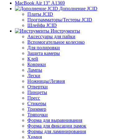
MacBook Air 13" A1369
Дополнение JCID
Платы JCID
Программаторы/Тестеры JCID
Шлейфа JCID
Инструменты
Аксессуары для пайки
Вспомогательное колесико
Для полировки
Защита камеры
Клей
Коврики
Лампы
Лески
Ножницы/Лезвия
Отвертки
Пинцеты
Пресс
Стикеры
Триммер
Тряпочки
Форма для выравнивания
Форма для фиксации рамок
Формы для ламинирования
Химия