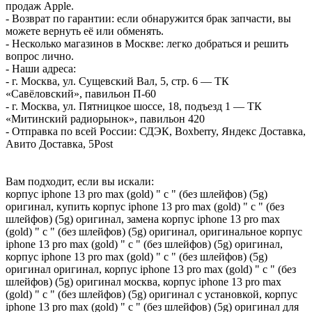
продаж Apple.
- Возврат по гарантии: если обнаружится брак запчасти, вы
можете вернуть её или обменять.
- Несколько магазинов в Москве: легко добраться и решить
вопрос лично.
- Наши адреса:
- г. Москва, ул. Сущевский Вал, 5, стр. 6 — ТК
«Савёловский», павильон П-60
- г. Москва, ул. Пятницкое шоссе, 18, подъезд 1 — ТК
«Митинский радиорынок», павильон 420
- Отправка по всей России: СДЭК, Boxberry, Яндекс Доставка,
Авито Доставка, 5Post
Вам подходит, если вы искали:
корпус iphone 13 pro max (gold) " c " (без шлейфов) (5g)
оригинал, купить корпус iphone 13 pro max (gold) " c " (без
шлейфов) (5g) оригинал, замена корпус iphone 13 pro max
(gold) " c " (без шлейфов) (5g) оригинал, оригинальное корпус
iphone 13 pro max (gold) " c " (без шлейфов) (5g) оригинал,
корпус iphone 13 pro max (gold) " c " (без шлейфов) (5g)
оригинал оригинал, корпус iphone 13 pro max (gold) " c " (без
шлейфов) (5g) оригинал москва, корпус iphone 13 pro max
(gold) " c " (без шлейфов) (5g) оригинал с установкой, корпус
iphone 13 pro max (gold) " c " (без шлейфов) (5g) оригинал для