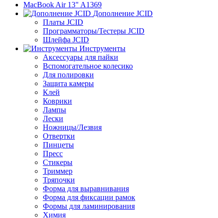
MacBook Air 13" A1369
Дополнение JCID
Платы JCID
Программаторы/Тестеры JCID
Шлейфа JCID
Инструменты
Аксессуары для пайки
Вспомогательное колесико
Для полировки
Защита камеры
Клей
Коврики
Лампы
Лески
Ножницы/Лезвия
Отвертки
Пинцеты
Пресс
Стикеры
Триммер
Тряпочки
Форма для выравнивания
Форма для фиксации рамок
Формы для ламинирования
Химия