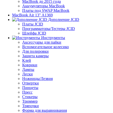
MacBook до 2015 года
Аккумуляторы MacBook
Платы под SWAP MacBook
MacBook Air 13" A1369
Дополнение JCID
Платы JCID
Программаторы/Тестеры JCID
Шлейфа JCID
Инструменты
Аксессуары для пайки
Вспомогательное колесико
Для полировки
Защита камеры
Клей
Коврики
Лампы
Лески
Ножницы/Лезвия
Отвертки
Пинцеты
Пресс
Стикеры
Триммер
Тряпочки
Форма для выравнивания