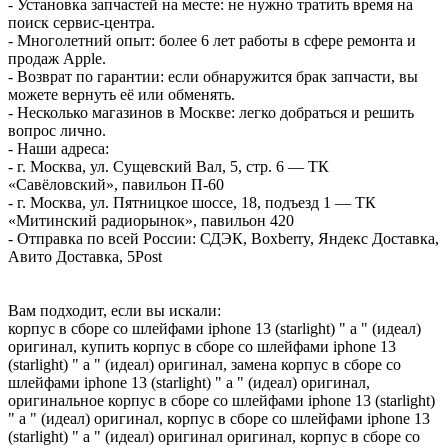
- Установка запчастей на месте: не нужно тратить время на
поиск сервис-центра.
- Многолетний опыт: более 6 лет работы в сфере ремонта и
продаж Apple.
- Возврат по гарантии: если обнаружится брак запчасти, вы
можете вернуть её или обменять.
- Несколько магазинов в Москве: легко добраться и решить
вопрос лично.
- Наши адреса:
- г. Москва, ул. Сущевский Вал, 5, стр. 6 — ТК
«Савёловский», павильон П-60
- г. Москва, ул. Пятницкое шоссе, 18, подъезд 1 — ТК
«Митинский радиорынок», павильон 420
- Отправка по всей России: СДЭК, Boxberry, Яндекс Доставка,
Авито Доставка, 5Post
Вам подходит, если вы искали:
корпус в сборе со шлейфами iphone 13 (starlight) " a " (идеал)
оригинал, купить корпус в сборе со шлейфами iphone 13
(starlight) " a " (идеал) оригинал, замена корпус в сборе со
шлейфами iphone 13 (starlight) " a " (идеал) оригинал,
оригинальное корпус в сборе со шлейфами iphone 13 (starlight)
" a " (идеал) оригинал, корпус в сборе со шлейфами iphone 13
(starlight) " a " (идеал) оригинал оригинал, корпус в сборе со