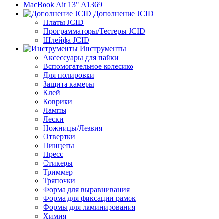
MacBook Air 13" A1369
Дополнение JCID
Платы JCID
Программаторы/Тестеры JCID
Шлейфа JCID
Инструменты
Аксессуары для пайки
Вспомогательное колесико
Для полировки
Защита камеры
Клей
Коврики
Лампы
Лески
Ножницы/Лезвия
Отвертки
Пинцеты
Пресс
Стикеры
Триммер
Тряпочки
Форма для выравнивания
Форма для фиксации рамок
Формы для ламинирования
Химия