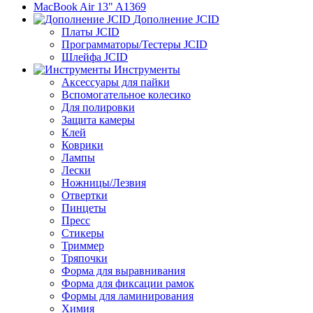
MacBook Air 13" A1369
Дополнение JCID
Платы JCID
Программаторы/Тестеры JCID
Шлейфа JCID
Инструменты
Аксессуары для пайки
Вспомогательное колесико
Для полировки
Защита камеры
Клей
Коврики
Лампы
Лески
Ножницы/Лезвия
Отвертки
Пинцеты
Пресс
Стикеры
Триммер
Тряпочки
Форма для выравнивания
Форма для фиксации рамок
Формы для ламинирования
Химия