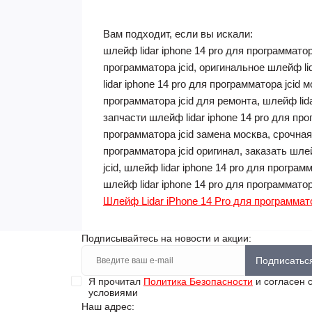
Вам подходит, если вы искали:
шлейф lidar iphone 14 pro для программатора
программатора jcid, оригинальное шлейф lid
lidar iphone 14 pro для программатора jcid 
программатора jcid для ремонта, шлейф lida
запчасти шлейф lidar iphone 14 pro для прог
программатора jcid замена москва, срочная 
программатора jcid оригинал, заказать шлей
jcid, шлейф lidar iphone 14 pro для програм
шлейф lidar iphone 14 pro для программатор
Шлейф Lidar iPhone 14 Pro для программат
Подписывайтесь на новости и акции:
Подписатьс
Я прочитал
Политика Безопасности
и согласен 
условиями
Наш адрес: