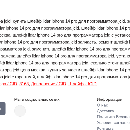
 jcid, купить шлейф lidar iphone 14 pro для программатора jcid, 
ar iphone 14 pro для программатора jcid, шлейф lidar iphone 14 
москва, шлейф lidar iphone 14 pro для программатора jcid с устано
r iphone 14 pro для программатора jcid запчасть, ремонт шлейф li
рамматора jcid, заменить шлейф lidar iphone 14 pro для программа
замена шлейф lidar iphone 14 pro для программатора jcid, устано
ф lidar iphone 14 pro для программатора jcid, сколько стоит шлей
матора jcid цена москва, купить запчасти шлейф lidar iphone 14 p
а jcid с гарантией, шлейф lidar iphone 14 pro для программатора 
ора JCID
,
3163
,
Дополнение JCID
,
Шлейфа JCID
Мы в социальных сетях:
Информация
О нас
я
Доставка
Политика Безопа
с
Условия соглаш
Контакты