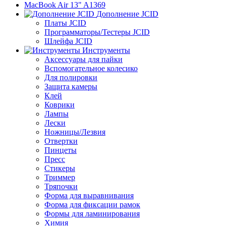
MacBook Air 13" A1369
Дополнение JCID
Платы JCID
Программаторы/Тестеры JCID
Шлейфа JCID
Инструменты
Аксессуары для пайки
Вспомогательное колесико
Для полировки
Защита камеры
Клей
Коврики
Лампы
Лески
Ножницы/Лезвия
Отвертки
Пинцеты
Пресс
Стикеры
Триммер
Тряпочки
Форма для выравнивания
Форма для фиксации рамок
Формы для ламинирования
Химия