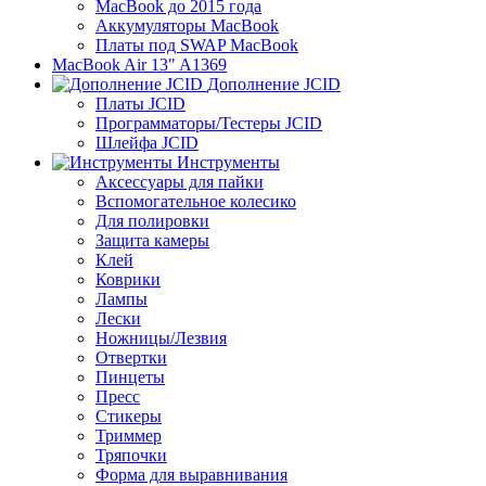
MacBook до 2015 года
Аккумуляторы MacBook
Платы под SWAP MacBook
MacBook Air 13" A1369
Дополнение JCID
Платы JCID
Программаторы/Тестеры JCID
Шлейфа JCID
Инструменты
Аксессуары для пайки
Вспомогательное колесико
Для полировки
Защита камеры
Клей
Коврики
Лампы
Лески
Ножницы/Лезвия
Отвертки
Пинцеты
Пресс
Стикеры
Триммер
Тряпочки
Форма для выравнивания