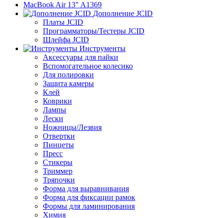
MacBook Air 13" A1369
Дополнение JCID
Платы JCID
Программаторы/Тестеры JCID
Шлейфа JCID
Инструменты
Аксессуары для пайки
Вспомогательное колесико
Для полировки
Защита камеры
Клей
Коврики
Лампы
Лески
Ножницы/Лезвия
Отвертки
Пинцеты
Пресс
Стикеры
Триммер
Тряпочки
Форма для выравнивания
Форма для фиксации рамок
Формы для ламинирования
Химия