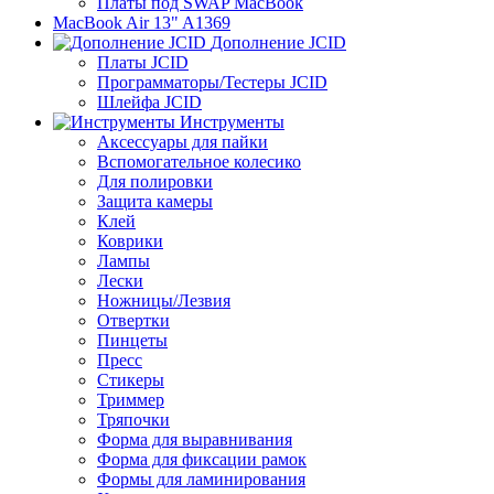
Платы под SWAP MacBook
MacBook Air 13" A1369
Дополнение JCID
Платы JCID
Программаторы/Тестеры JCID
Шлейфа JCID
Инструменты
Аксессуары для пайки
Вспомогательное колесико
Для полировки
Защита камеры
Клей
Коврики
Лампы
Лески
Ножницы/Лезвия
Отвертки
Пинцеты
Пресс
Стикеры
Триммер
Тряпочки
Форма для выравнивания
Форма для фиксации рамок
Формы для ламинирования