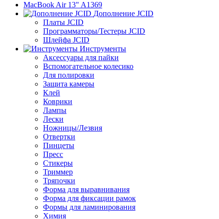
MacBook Air 13" A1369
Дополнение JCID
Платы JCID
Программаторы/Тестеры JCID
Шлейфа JCID
Инструменты
Аксессуары для пайки
Вспомогательное колесико
Для полировки
Защита камеры
Клей
Коврики
Лампы
Лески
Ножницы/Лезвия
Отвертки
Пинцеты
Пресс
Стикеры
Триммер
Тряпочки
Форма для выравнивания
Форма для фиксации рамок
Формы для ламинирования
Химия