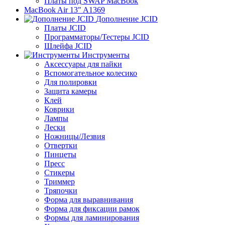
Платы под SWAP MacBook
MacBook Air 13" A1369
Дополнение JCID
Платы JCID
Программаторы/Тестеры JCID
Шлейфа JCID
Инструменты
Аксессуары для пайки
Вспомогательное колесико
Для полировки
Защита камеры
Клей
Коврики
Лампы
Лески
Ножницы/Лезвия
Отвертки
Пинцеты
Пресс
Стикеры
Триммер
Тряпочки
Форма для выравнивания
Форма для фиксации рамок
Формы для ламинирования