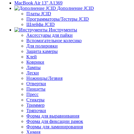
MacBook Air 13" A1369
Дополнение JCID
Платы JCID
Программаторы/Тестеры JCID
Шлейфа JCID
Инструменты
Аксессуары для пайки
Вспомогательное колесико
Для полировки
Защита камеры
Клей
Коврики
Лампы
Лески
Ножницы/Лезвия
Отвертки
Пинцеты
Пресс
Стикеры
Триммер
Тряпочки
Форма для выравнивания
Форма для фиксации рамок
Формы для ламинирования
Химия